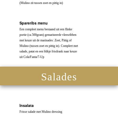
(Mulino zit tussen zoet en pittig in)
Spareribs menu
Een compleet menu bestaand uit een flinke
portie (ca.500gram) gemarineerde vleesribben
met keuze uit de marinades: Zoet, Pittig of
Mulino (tussen zoet en pittig in). Compleet met
salade, patat en een blikje frisdrank naar keuze
uit Cola/Fanta/7-Up
Salades
Insalata
Frisse salade met Mulino dressing